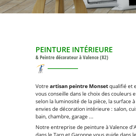
commerciales à l'adresse email indiqué ci-dessus. Vous pouvez vou
désinscrire à tout moment en utilisant
le formulaire de désinscripti
INSCRIPTION
PEINTURE INTÉRIEURE
& Peintre décorateur à Valence (82)
Votre
artisan peintre Monset
qualifié et
vous conseille dans le choix des couleurs e
selon la luminosité de la pièce, la surface 
envies de décoration intérieure : salon, cui
bain, chambre, garage ...
Notre entreprise de peinture à Valence d'A
dans le Tarn et Garonne vous guide dans le