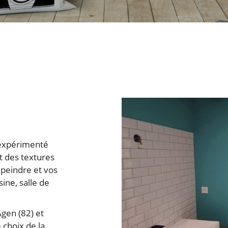
s
on
.
 expérimenté
t des textures
à peindre et vos
sine, salle de
gen (82) et
 choix de la