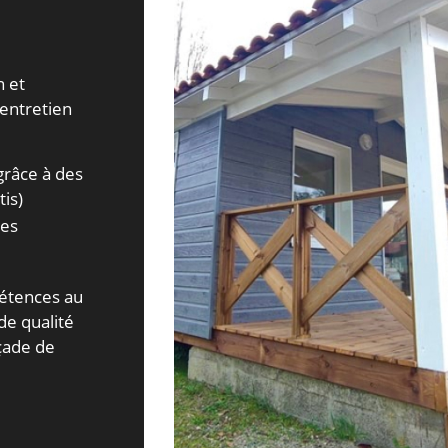
n et
'entretien
grâce à des
tis)
ues
.
étences au
de qualité
açade de