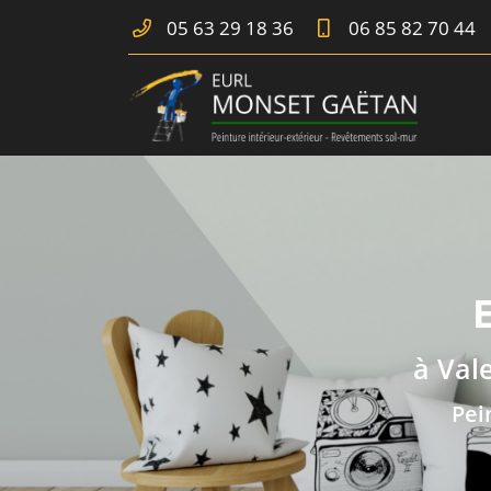
05 63 29 18 36
06 85 82 70 44
10 rue de l'avenir ZA de Cabarrot
82400 Golfech
05 63 29 18 36
à Val
Pei
Adresse email de réception

En cochant cette case, vous consentez à recevoir nos propositions