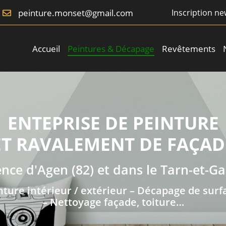
Inscription ne
Accueil
Peintures & Décapage
Revêtements
ENTEPRISE DE PEINTURE
ET RAVALEMENT DE FAÇAD
ence d'Agen (82) et dans le Tarn-et-G
nture intérieur / extérieur – Décapage de surf
– Nettoyage façade, toiture…