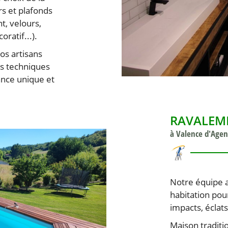
rs et plafonds
nt, velours,
oratif...).
os artisans
es techniques
iance unique et
RAVALEM
à Valence d'Agen
Notre équipe a
habitation pour
impacts, éclats
Maison traditi