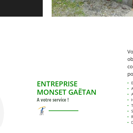
Vo
ob
co
po
ENTREPRISE
E
MONSET GAËTAN
A
A votre service !
T