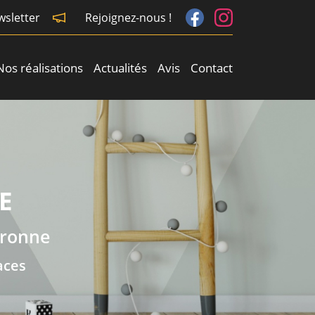
wsletter
Rejoignez-nous !
Nos réalisations
Actualités
Avis
Contact
E
aronne
aces