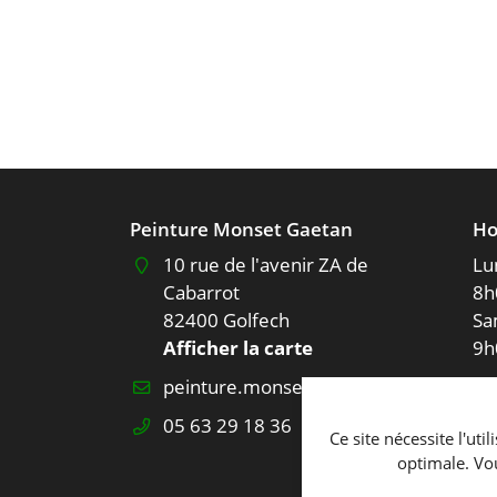
Peinture Monset Gaetan
Ho
10 rue de l'avenir ZA de
Lu
Cabarrot
8h
82400 Golfech
Sa
Afficher la carte
9h
Re
05 63 29 18 36
Ce site nécessite l'ut
optimale. Vo