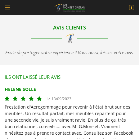


10 rue de l'avenir ZA de Cabarrot
82400 Golfech
AVIS CLIENTS
05 63 29 18 36
Envie de partager votre expérience ? Vous aussi, laissez votre avis.
ILS ONT LAISSÉ LEUR AVIS
HELENE SOLLE
Adresse email de réception

Le 13/09/2023
Prestation d'Aerogommage pour revenir à l'état brut sur des
En cochant cette case, vous consentez à recevoir nos propositions commerciales à
l'adresse email indiqué ci-dessus. Vous pouvez vous désinscrire à tout moment en
meubles. Un résultat parfait, mes meubles repartent pour
utilisant
le formulaire de désinscription
.
une seconde vie, je suis vraiment ravie. En plus de ça, très
bon relationnel, conseils.... avec M. G.Monset. Vraiment
INSCRIPTION
n'hésitez pas à prendre contact avec. Consultez son Facebook